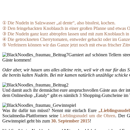
① Die Nudeln in Salzwasser „al dente“, also bissfest, kochen.
② Den feingehackten Knoblauch in einer großen Pfanne und etwas Oli
③ Die Nudeln ganz kurz abtropfen lassen und mit zum Knoblauch in
④ Die getrockneten Cherrytomaten, entweder gehackt oder im Ganze
⑤ Verfeinern können wir das Ganze jetzt noch mit etwas frischer Zitro
Garniert auf schönen Tellern str
Gäste kommen!
Oder aber, wir hauen uns alles alleine rein, weil wir eh nur für da
die bereits kalten Nudeln. Bei mir kamen natürlich unzählige schicke 
Und damit auch ihr demnächst eure anspruchsvollen Gäste aus der int
dem Onlineshop „Eataly“ gibt es nämlich 3 Shopping-Gutscheine im
Was ihr dafür tun müsst? Nennt mir einfach Eure
„Lieblingsnudel
Socialmedia-Plattformen seine
Lieblingsnudel um die Ohren
. Der G
Gewinnspiel geht bis zum
30. September 2015
!