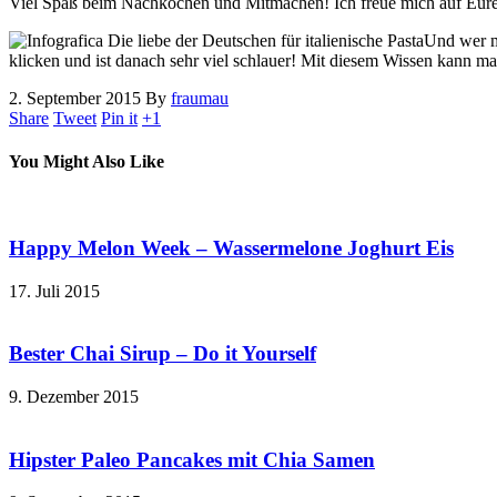
Viel Spaß beim Nachkochen und Mitmachen! Ich freue mich auf Eur
Und wer m
klicken und ist danach sehr viel schlauer! Mit diesem Wissen kann m
2. September 2015
By
fraumau
Share
Tweet
Pin it
+1
You Might Also Like
Happy Melon Week – Wassermelone Joghurt Eis
17. Juli 2015
Bester Chai Sirup – Do it Yourself
9. Dezember 2015
Hipster Paleo Pancakes mit Chia Samen