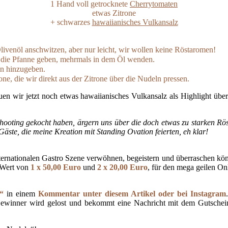
1 Hand voll getrocknete
Cherrytomaten
etwas Zitrone
+ schwarzes
hawaiianisches Vulkansalz
venöl anschwitzen, aber nur leicht, wir wollen keine Röstaromen!
 die Pfanne geben, mehrmals in dem Öl wenden.
n hinzugeben.
ne, die wir direkt aus der Zitrone über die Nudeln pressen.
euen wir jetzt noch etwas hawaiianisches Vulkansalz als Highlight über
s Shooting gekocht haben, ärgern uns über die doch etwas zu starken Rö
Gäste, die meine Kreation mit Standing Ovation feierten, eh klar!
ernationalen Gastro Szene verwöhnen, begeistern und überraschen könn
 Wert von
1 x 50,00 Euro
und
2 x 20,00 Euro
, für den mega geilen O
“
in einem
Kommentar unter diesem Artikel oder bei Instagram
ewinner wird gelost und bekommt eine Nachricht mit dem Gutscheinc