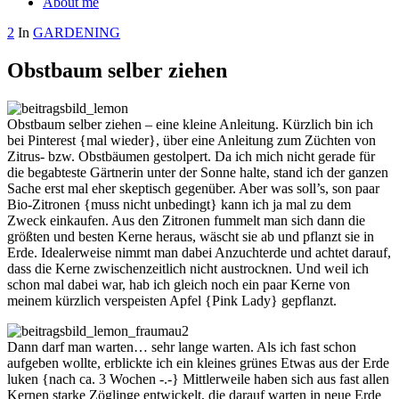
About me
2
In
GARDENING
Obstbaum selber ziehen
Obstbaum selber ziehen – eine kleine Anleitung. Kürzlich bin ich
bei Pinterest {mal wieder}, über eine Anleitung zum Züchten von
Zitrus- bzw. Obstbäumen gestolpert. Da ich mich nicht gerade für
die begabteste Gärtnerin unter der Sonne halte, stand ich der ganzen
Sache erst mal eher skeptisch gegenüber. Aber was soll’s, son paar
Bio-Zitronen {muss nicht unbedingt} kann ich ja mal zu dem
Zweck einkaufen. Aus den Zitronen fummelt man sich dann die
größten und besten Kerne heraus, wäscht sie ab und pflanzt sie in
Erde. Idealerweise nimmt man dabei Anzuchterde und achtet darauf,
dass die Kerne zwischenzeitlich nicht austrocknen. Und weil ich
schon mal dabei war, hab ich gleich noch ein paar Kerne von
meinem kürzlich verspeisten Apfel {Pink Lady} gepflanzt.
Dann darf man warten… sehr lange warten. Als ich fast schon
aufgeben wollte, erblickte ich ein kleines grünes Etwas aus der Erde
luken {nach ca. 3 Wochen -.-} Mittlerweile haben sich aus fast allen
Kernen starke Zöglinge entwickelt, die darauf warten in neue Erde