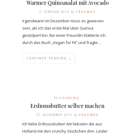
Warmer Quinoasalat mit Avocado
3. FEBRUAR 2014
By
FRAUMAU
Irgendwann im Dezember muss es gewesen
sein, als ich das erste Mal über Quinoa
gestolpert bin. Bei einer Freundin blätterte ich
durch das Buch „Vegan for Fit“ und fragte…
CONTINUE READING →
In
COOKING
Erdnussbutter selber machen
27. NOVEMBER 2013
By
FRAUMAU
Ich liebe Erdnussbutter! Am liebsten die aus
Holland mit den crunchy Stückchen drin. Leider