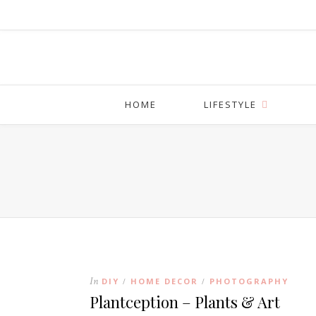
HOME
LIFESTYLE
In
DIY
HOME DECOR
PHOTOGRAPHY
/
/
Plantception – Plants & Art