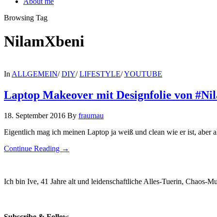
About me
Browsing Tag
NilamXbeni
In
ALLGEMEIN
/
DIY
/
LIFESTYLE
/
YOUTUBE
Laptop Makeover mit Designfolie von #N
18. September 2016
By
fraumau
Eigentlich mag ich meinen Laptop ja weiß und clean wie er ist, abe
Continue Reading →
Ich bin Ive, 41 Jahre alt und leidenschaftliche Alles-Tuerin, Chaos-
Subscribe & Follow