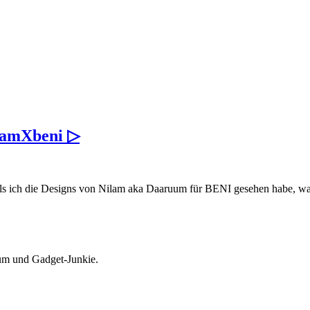
ilamXbeni ▷
r als ich die Designs von Nilam aka Daaruum für BENI gesehen habe, w
Mum und Gadget-Junkie.